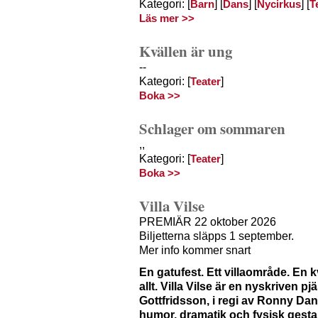
Kategori: [
] [
] [
] [
Barn
Dans
Nycirkus
T
Läs mer >>
Kvällen är ung
--
Kategori: [
]
Teater
Boka >>
Schlager om sommaren
,,
Kategori: [
]
Teater
Boka >>
Villa Vilse
PREMIÄR 22 oktober 2026
Biljetterna släpps 1 september.
Mer info kommer snart
En gatufest. Ett villaområde. En 
allt. Villa Vilse är en nyskriven pj
Gottfridsson, i regi av Ronny Dan
humor, dramatik och fysisk gesta