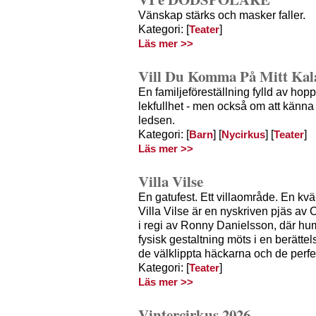
Vänskap stärks och masker faller.
Kategori: [
]
Teater
Läs mer >>
Vill Du Komma På Mitt Kal
En familjeföreställning fylld av hop
lekfullhet - men också om att känn
ledsen.
Kategori: [
] [
] [
]
Barn
Nycirkus
Teater
Läs mer >>
Villa Vilse
En gatufest. Ett villaområde. En kväl
Villa Vilse är en nyskriven pjäs av C
i regi av Ronny Danielsson, där hu
fysisk gestaltning möts i en berätte
de välklippta häckarna och de perfe
Kategori: [
]
Teater
Läs mer >>
Vintercirkus 2026