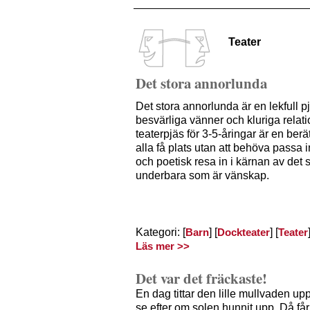
Teater
Det stora annorlunda
Det stora annorlunda är en lekfull p
besvärliga vänner och kluriga relat
teaterpjäs för 3-5-åringar är en berät
alla få plats utan att behöva passa 
och poetisk resa in i kärnan av det 
underbara som är vänskap.
Kategori: [
] [
] [
Barn
Dockteater
Teater
Läs mer >>
Det var det fräckaste!
En dag tittar den lille mullvaden upp 
se efter om solen hunnit upp. Då får