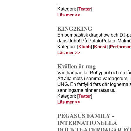
..
Kategori: [
]
Teater
Läs mer >>
KING2KING
En bombastisk dragshow och DJ-p
dansklubb! På PotatoPotato, Malmö
Kategori: [
] [
] [
Klubb
Konst
Performa
Läs mer >>
Kvällen är ung
Vad har paella, Rohypnol och en 
Att alla möts i samma vardagsrum
UNG. En fartfylld fars där lögnerna
sanningarna hinner rätas ut.
Kategori: [
]
Teater
Läs mer >>
PEGASUS FAMILY -
INTERNATIONELLA
DOCKTEATERDAGAR FÖ