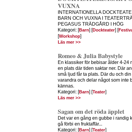
VUXNA
INTERNATIONELLA DOCKTEAT
BARN OCH VUXNA I TEATERT
PEGASUS TRÄDGÅRD I HÖG
Kategori: [
] [
] [
Barn
Dockteater
Festiv
[
]
Workshop
Läs mer >>
Romeo & Julia Babystyle
En klassiker för bebisar ålder 4-24
en plats där tiden saktar ner. Där a
små ljud får ta plats. Där du och din
varandra och delar något som inte b
kännas.
Kategori: [
] [
]
Barn
Teater
Läs mer >>
Sagan om det röda äpplet
Det var en gång en gubbe i randig
gå förbi en fruktaffär...
Kategori: [
] [
]
Barn
Teater