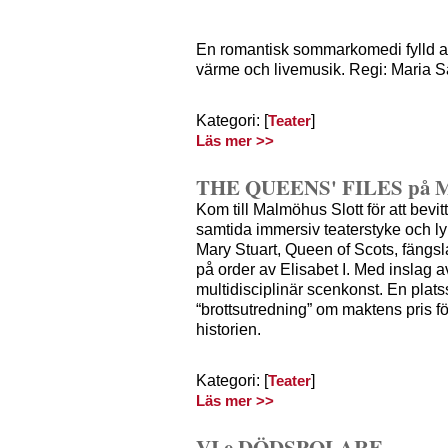
En romantisk sommarkomedi fylld av
värme och livemusik. Regi: Maria 
Kategori: [
]
Teater
Läs mer >>
THE QUEENS' FILES på Ma
Kom till Malmöhus Slott för att bevi
samtida immersiv teaterstyke och ly
Mary Stuart, Queen of Scots, fängs
på order av Elisabet I. Med inslag av
multidisciplinär scenkonst. En plats
“brottsutredning” om maktens pris f
historien.
Kategori: [
]
Teater
Läs mer >>
VI e DÖDSPOLARE